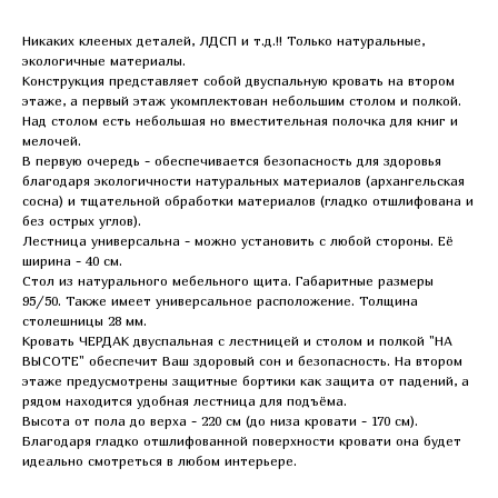
Никаких клeeныx дeтaлeй, ЛДCП и т.д.!! Только натуральные,
экологичные материалы.
Конструкция представляет собой двуспальную кровать на втором
этаже, а первый этаж укомплектован небольшим столом и полкой.
Над столом есть небольшая но вместительная полочка для книг и
мелочей.
В первую очередь - обеспечивается безопасность для здоровья
благодаря экологичности натуральных материалов (архангельская
сосна) и тщательной обработки материалов (гладко отшлифована и
без острых углов).
Лестница универсальна - можно установить с любой стороны. Её
ширина - 40 см.
Стол из натурального мебельного щита. Габаритные размеры
95/50. Также имеет универсальное расположение. Толщина
столешницы 28 мм.
Кровать ЧЕРДАК двуспальная с лестницей и столом и полкой "НА
ВЫСОТЕ" обеспечит Ваш здоровый сон и безопасность. На втором
этаже предусмотрены защитные бортики как защита от падений, а
рядом находится удобная лестница для подъёма.
Высота от пола до верха - 220 см (до низа кровати - 170 см).
Благодаря гладко отшлифованной поверхности кровати она будет
идеально смотреться в любом интерьере.