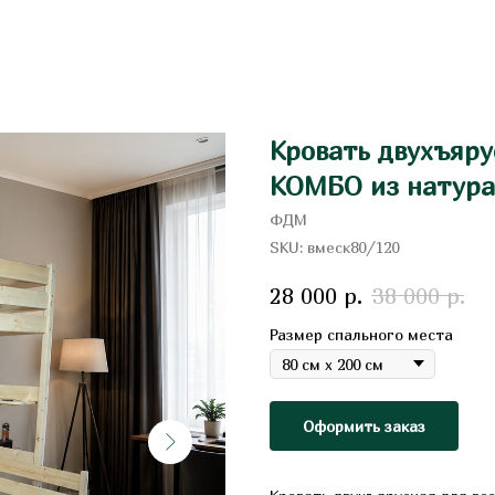
Кровать двухъяр
КОМБО из натура
ФДМ
SKU:
вмеск80/120
р.
р.
28 000
38 000
Размер спального места
Оформить заказ