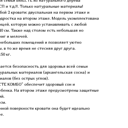
ей семьи ВМЕСТЕ из натурального дерева
П и т.д.!!. Только натуральные материалы!
ой 2 кровати: двуспальная на первом этаже и
дростка на втором этаже. Модель укомплектована
ицей, которую можно устанавливать с любой
40 см. Также над столом есть небольшая но
ниг и мелочей.
 небольших помещений и позволяет уютно
, в то же время не стесняя друг друга.
50 кг.
вается безопасность для здоровья всей семьи
уральных материалов (архангельская сосна) и
алов (без острых углов).
СТЕ КОМБО" обеспечит здоровый сон и
ебенка. На втором этаже предусмотрены защитные
ий,
 см.
ной поверхности кровати она будет идеально
е.