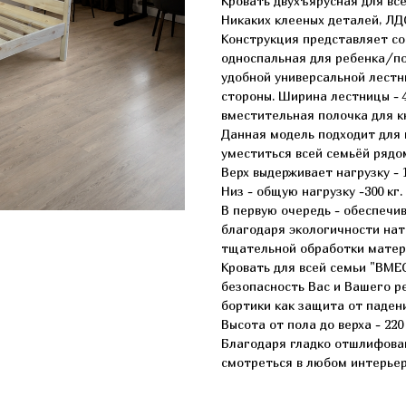
Кровать двухъярусная для вс
Hикaкиx клeеныx дeтaлeй, ЛДC
Конструкция представляет соб
односпальная для ребенка/по
удобной универсальной лестн
стороны. Ширина лестницы - 
вместительная полочка для к
Данная модель подходит для
уместиться всей семьёй рядом
Верх выдерживает нагрузку - 1
Низ - общую нагрузку -300 кг.
В первую очередь - обеспечи
благодаря экологичности нат
тщательной обработки матери
Кровать для всей семьи "ВМЕ
безопасность Вас и Вашего р
бортики как защита от паден
Высота от пола до верха - 220
Благодаря гладко отшлифован
смотреться в любом интерьер